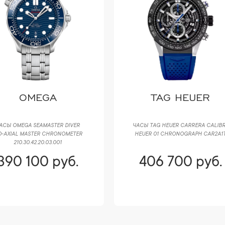
OMEGA
TAG HEUER
АСЫ OMEGA SEAMASTER DIVER
ЧАСЫ TAG HEUER CARRERA CALIB
‑AXIAL MASTER CHRONOMETER
HEUER 01 CHRONOGRAPH CAR2A1
210.30.42.20.03.001
390 100 руб.
406 700 руб.