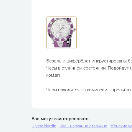
Безель и циферблат инкрустированы б
Часы в отличном состоянии. Подойдут н
ком.вп
Часы находятся на комиссии - просьба с
Вас могут заинтересовать
Ulysse Nardin
Часы наручные стальные
Женские ч