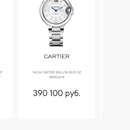
CARTIER
RE
ЧАСЫ CARTIER BALLON BLEU DE
ЧАСЫ BOV
T
WE902074
CHRONOGR
390 100 руб.
414