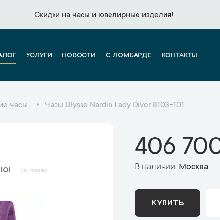
Скидки на
Скидки на
часы
часы
и
и
ювелирные изделия
ювелирные изделия
!
!
АЛОГ
УСЛУГИ
НОВОСТИ
О ЛОМБАРДЕ
КОНТАКТЫ
ие часы
Часы Ulysse Nardin Lady Diver 8103-101
406 700
В наличии:
Москва
-101
42816
КУПИТЬ