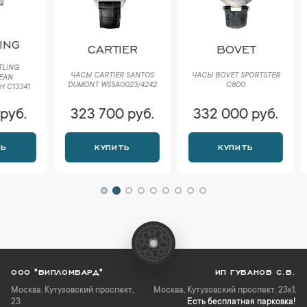
C
CARTIER
BOVET
ЧАСЫ COR
ЧАСЫ CARTIER SANTOS
ЧАСЫ BOVET SPORTSTER
CUP FC Z
DUMONT WSSA0023/4242
C800
EDITI
323 700 руб.
332 000 руб.
307 
КУПИТЬ
КУПИТЬ
К
ООО "ВИПЛОМБАРД"
ИП ГУБАНОВ С.В.
Москва
,
Кутузовский проспект,
Москва, Кутузовский проспект, 23к1,
23
Есть бесплатная парковка!