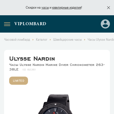
Скидки на
часы
и
ювелирные изделия
!
VIPLOMBARD
Скидки на
часы
и
ювелирные изделия
!
Часовой ломбард
Каталог
Швейцарские часы
Часы Ulysse Nardi
Ulysse Nardin
Часы Ulysse Nardin Marine Diver Chronometer 263-
38LE
8238
LIMITED