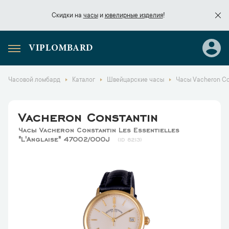
Скидки на
часы
и
ювелирные изделия
!
VIPLOMBARD
Скидки на
часы
и
ювелирные изделия
!
Часовой ломбард
Каталог
Швейцарские часы
Часы Vacheron Con
Vacheron Constantin
Часы Vacheron Constantin Les Essentielles
"L'Anglaise" 47002/000J
8213