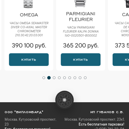
PARMIGIANI
CA
OMEGA
FLEURIER
ЧАСЫ CAR
ЧАСЫ OMEGA SEAMASTER
DE 
DIVER CO‑AXIAL MASTER
ЧАСЫ PARMIGIANI
CHR
CHRONOMETER
FLEURIER KALPA DONNA
W310
210.30.42.20.03.001
160-0020501-B00002
390 100 руб.
365 200 руб.
373 
КУПИТЬ
КУПИТЬ
К
ООО "ВИПЛОМБАРД"
ИП ГУБАНОВ С.В.
Москва
,
Кутузовский проспект,
Москва, Кутузовский проспект, 23к1,
23
Есть бесплатная парковка!