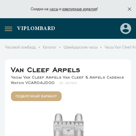
Скидки на
часы
и
ювелирные изделия
!
VIPLOMBARD
Скидки на
часы
и
ювелирные изделия
!
Часовой ломбард
Каталог
Швейцарские часы
Часы Van Cleef A
Van Cleef Arpels
Часы Van Cleef Arpels Van Cleef & Arpels Cadenas
Watch VCARO4JD00
32720
ПОДАРОЧНЫЙ ВАРИАНТ