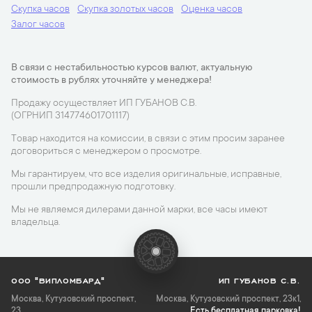
Скупка часов
Скупка золотых часов
Оценка часов
Залог часов
В связи с нестабильностью курсов валют, актуальную
стоимость в рублях уточняйте у менеджера!
Продажу осуществляет ИП ГУБАНОВ С.В.
(ОГРНИП 314774601701117)
Товар находится на комиссии, в связи с этим просим заранее
договориться с менеджером о просмотре.
Мы гарантируем, что все изделия оригинальные, исправные,
прошли предпродажную подготовку.
Мы не являемся дилерами данной марки, все часы имеют
владельца.
ООО "ВИПЛОМБАРД"
ИП ГУБАНОВ С.В.
Москва
,
Кутузовский проспект,
Москва, Кутузовский проспект, 23к1,
23
Есть бесплатная парковка!