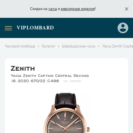
Скидки на
часы
и
ювелирные изделия
!
VIPLOMBARD
Скидки на
часы
и
ювелирные изделия
!
Часовой ломбард
Каталог
Швейцарские часы
Часы Zenith Capta
Zenith
Часы Zenith Captain Central Second
18.2020.670/22.C498
42578