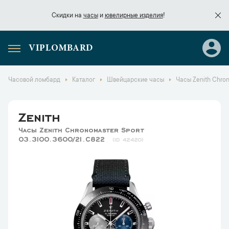
Скидки на
часы
и
ювелирные изделия
!
VIPLOMBARD
Скидки на
часы
и
ювелирные изделия
!
Часовой ломбард
Каталог
Швейцарские часы
Часы Zenith Chron
Zenith
Часы Zenith Chronomaster Sport
03.3100.3600/21.C822
42420