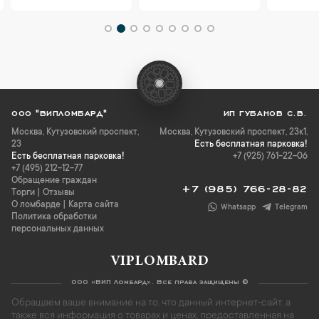
ООО "ВИПЛОМБАРД"
ИП ГУБАНОВ С.В.
Москва
,
Кутузовский проспект,
Москва, Кутузовский проспект, 23к1,
23
Есть бесплатная парковка!
Есть бесплатная парковка!
+7 (925) 761-22-06
+7 (495) 212-12-77
Обращение граждан
+7 (985) 766-28-82
Торги
|
Отзывы
О ломбарде
|
Карта сайта
Whatsapp
Telegram
Политика обработки
персональных данных
VIPLOMBARD
ООО «ВИП Ломбард». Все права защищены ©
Обращаем ваше внимание на то, что данный интернет-сайт, а
также вся информация о товарах и ценах, предоставленная на