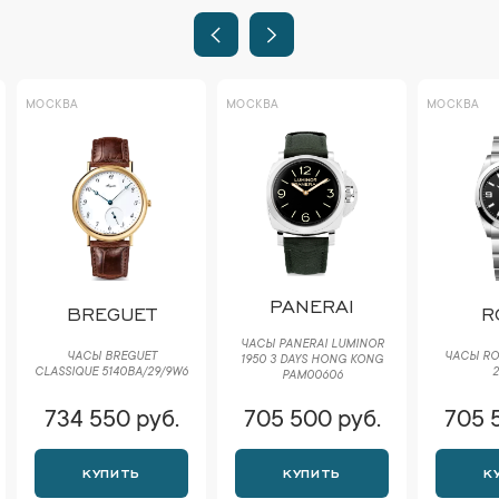
МОСКВА
МОСКВА
МОСКВА
PANERAI
BREGUET
R
ЧАСЫ PANERAI LUMINOR
ЧАСЫ BREGUET
ЧАСЫ RO
1950 3 DAYS HONG KONG
CLASSIQUE 5140BA/29/9W6
2
PAM00606
734 550 руб.
705 500 руб.
705 
КУПИТЬ
КУПИТЬ
К