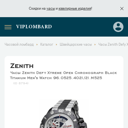
Скидки на
часы
и
ювелирные изделия
!
VIPLOMBARD
Скидки на
часы
и
ювелирные изделия
!
Часовой ломбард
Каталог
Швейцарские часы
Часы Zenith Defy 
Zenith
Часы Zenith Defy Xtreme Open Chronograph Black
Titanium Men's Watch 96.0525.4021/21.M525
8794