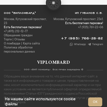
ООО "ВИПЛОМБАРД"
ИП ГУБАНОВ С.В.
Москва
,
Кутузовский проспект,
Москва, Кутузовский проспект, 23к1,
23
Есть бесплатная парковка!
Есть бесплатная парковка!
+7 (925) 761-22-06
+7 (495) 212-12-77
Обращение граждан
+7 (985) 766-28-82
Торги
|
Отзывы
О ломбарде
|
Карта сайта
Whatsapp
Telegram
Политика обработки
персональных данных
VIPLOMBARD
ООО «ВИП Ломбард». Все права защищены ©
Обращаем ваше внимание на то, что данный интернет-сайт, а
также вся информация о товарах и ценах, предоставленная на
нём, носит исключительно информационный характер и ни при
каких условиях не является публичной офертой, определяемой
положениями Статьи 437 Гражданского кодекса Российской
Федерации. Актуальность данных о товарах и услугах уточняйте
На нашем сайте используются cookie
ОК
у менеджеров.
файлы