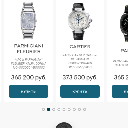
PARMIGIANI
CARTIER
PA
FLEURIER
ЧАСЫ CARTIER CALIBRE
DE PASHA XL
ЧАСЫ PARMIGIANI
ЧАСЫ PAN
CHRONOGRAPH
FLEURIER KALPA DONNA
BLACK S
W3108555/2860
160-0020501-B00002
365 200 руб.
373 500 руб.
365 
КУПИТЬ
КУПИТЬ
К