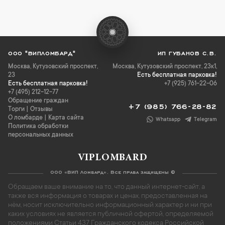
ООО "ВИПЛОМБАРД"
ИП ГУБАНОВ С.В.
Москва
,
Кутузовский проспект,
Москва, Кутузовский проспект, 23к1,
23
Есть бесплатная парковка!
Есть бесплатная парковка!
+7 (925) 761-22-06
+7 (495) 212-12-77
Обращение граждан
+7 (985) 766-28-82
Торги
|
Отзывы
О ломбарде
|
Карта сайта
Whatsapp
Telegram
Политика обработки
персональных данных
VIPLOMBARD
ООО «ВИП Ломбард». Все права защищены ©
Обращаем ваше внимание на то, что данный интернет-сайт, а
также вся информация о товарах и ценах, предоставленная на
нём, носит исключительно информационный характер и ни при
каких условиях не является публичной офертой, определяемой
положениями Статьи 437 Гражданского кодекса Российской