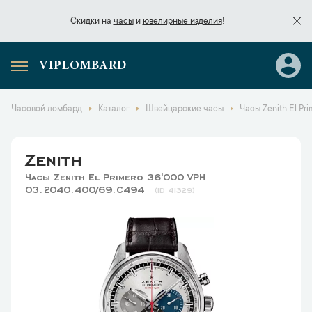
Скидки на
часы
и
ювелирные изделия
!
VIPLOMBARD
Скидки на
часы
и
ювелирные изделия
!
Часовой ломбард
Каталог
Швейцарские часы
Часы Zenith El Pr
Zenith
Часы Zenith El Primero 36'000 VPH
03.2040.400/69.C494
41329