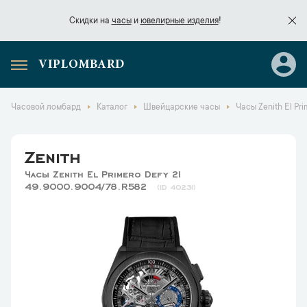
Скидки на
часы
и
ювелирные изделия
!
VIPLOMBARD
Скидки на
часы
и
ювелирные изделия
!
Часовой ломбард
Каталог
Швейцарские часы
Часы Zenith El Pr
Zenith
Часы Zenith El Primero Defy 21
49.9000.9004/78.R582
40231