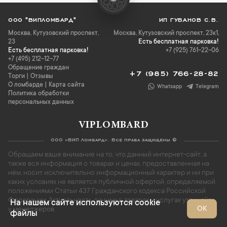
ООО "ВИПЛОМБАРД"
ИП ГУБАНОВ С.В.
Москва
,
Кутузовский проспект,
Москва, Кутузовский проспект, 23к1,
23
Есть бесплатная парковка!
Есть бесплатная парковка!
+7 (925) 761-22-06
+7 (495) 212-12-77
Обращение граждан
+7 (985) 766-28-82
Торги
|
Отзывы
О ломбарде
|
Карта сайта
Whatsapp
Telegram
Политика обработки
персональных данных
VIPLOMBARD
ООО «ВИП Ломбард». Все права защищены ©
Обращаем ваше внимание на то, что данный интернет-сайт, а
также вся информация о товарах и ценах, предоставленная на
нём, носит исключительно информационный характер и ни при
каких условиях не является публичной офертой, определяемой
положениями Статьи 437 Гражданского кодекса Российской
Федерации. Актуальность данных о товарах и услугах уточняйте
На нашем сайте используются cookie
ОК
у менеджеров.
файлы