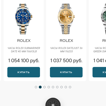
ROLEX
ROLEX
R
ЧАСЫ ROLEX SUBMARINER
ЧАСЫ ROLEX DATEJUST 36
ЧАСЫ RO
DATE 40 ММ 116613LB
ММ 116233
GREEN DIA
1 054 100 руб.
1 037 500 руб.
1 041
КУПИТЬ
КУПИТЬ
К