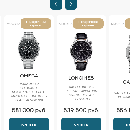
Подарочный
Подарочный
МОСКВА
МОСКВА
МОСКВА
вариант
вариант
OMEGA
LONGINES
CA
ЧАСЫ OMEGA
ЧАСЫ LONGINES
SPEEDMASTER
HERITAGE AVIGATION
MOONPHASE CO‑AXIAL
ЧАСЫ CAR
WATCH TYPE A-7
MASTER CHRONOMETER
DE SMA
L2.779.4.53.2
304.30.44.52.01.001
581 000 руб.
539 500 руб.
556 
КУПИТЬ
КУПИТЬ
К