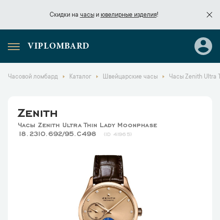
Скидки на
часы
и
ювелирные изделия
!
VIPLOMBARD
Скидки на
часы
и
ювелирные изделия
!
Часовой ломбард
Каталог
Швейцарские часы
Часы Zenith Ultra
Zenith
Часы Zenith Ultra Thin Lady Moonphase
18.2310.692/95.C498
41965