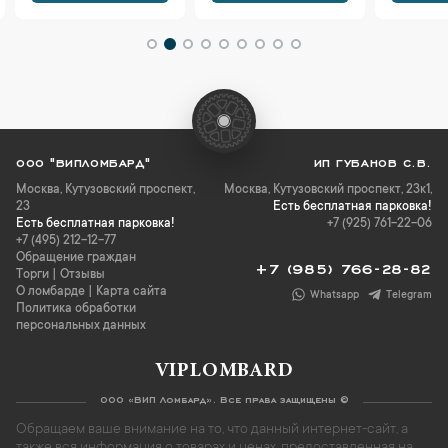
ООО "ВИПЛОМБАРД"
ИП ГУБАНОВ С.В.
Москва
,
Кутузовский проспект,
Москва, Кутузовский проспект, 23к1,
23
Есть бесплатная парковка!
Есть бесплатная парковка!
+7 (925) 761-22-06
+7 (495) 212-12-77
Обращение граждан
+7 (985) 766-28-82
Торги
|
Отзывы
О ломбарде
|
Карта сайта
Whatsapp
Telegram
Политика обработки
персональных данных
VIPLOMBARD
ООО «ВИП Ломбард». Все права защищены ©
Обращаем ваше внимание на то, что данный интернет-сайт, а