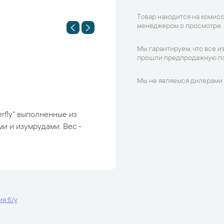
Товар находится на комисс
менеджером о просмотре.
Мы гарантируем, что все и
прошли предпродажную по
Мы не являемся дилерами 
rfly" выполненные из
и и изумрудами. Вес -
я б/у