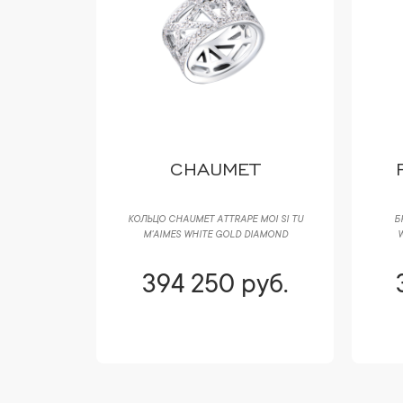
CHAUMET
SOLITAIRE
КОЛЬЦО CHAUMET ATTRAPE MOI SI TU
Б
OLD PAVED
M'AIMES WHITE GOLD DIAMOND
W
уб.
394 250 руб.