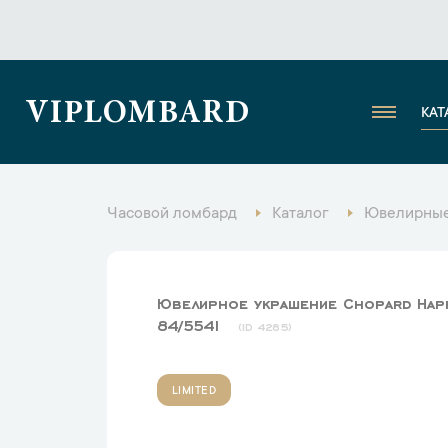
VIPLOMBARD
КАТ
Часовой ломбард
Каталог
Ювелирные
Ювелирное украшение Chopard Happ
84/5541
4285
LIMITED