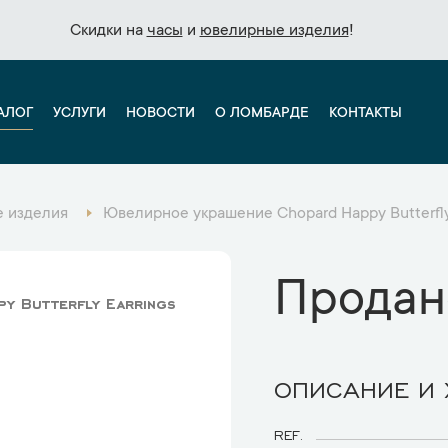
Скидки на
Скидки на
часы
часы
и
и
ювелирные изделия
ювелирные изделия
!
!
АЛОГ
УСЛУГИ
НОВОСТИ
О ЛОМБАРДЕ
КОНТАКТЫ
 изделия
Ювелирное украшение Chopard Happy Butterfly
Продан
y Butterfly Earrings
ОПИСАНИЕ И
REF.