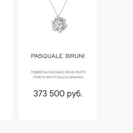
PASQUALE BRUNI
PASQ
ПОДВЕСКА PASQUALE BRUNI РRАTО
КОЛЬЦО P
FIORITO WHITE GOLD & DIAMOND
FIORITO 
373 500 руб.
398