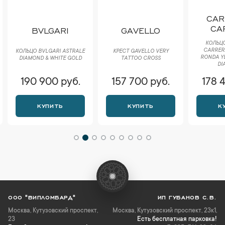
CAR
CA
BVLGARI
GAVELLO
КОЛЬЦО
CARRER
КОЛЬЦО BVLGARI ASTRALE
КРЕСТ GAVELLO VERY
RONDA Y
DIAMOND & WHITE GOLD
TATTOO CROSS
DI
190 900 руб.
157 700 руб.
178 
КУПИТЬ
КУПИТЬ
К
ООО "ВИПЛОМБАРД"
ИП ГУБАНОВ С.В.
Москва
,
Кутузовский проспект,
Москва, Кутузовский проспект, 23к1,
23
Есть бесплатная парковка!