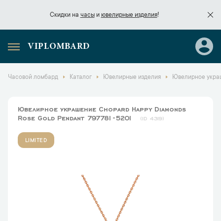
Скидки на
часы
и
ювелирные изделия
!
VIPLOMBARD
Скидки на
часы
и
ювелирные изделия
!
Часовой ломбард
Каталог
Ювелирные изделия
Ювелирное украш
Ювелирное украшение Chopard Happy Diamonds
Rose Gold Pendant 797781-5201
4319
LIMITED