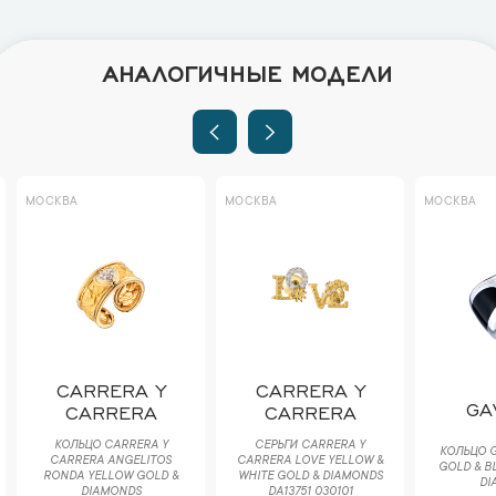
АНАЛОГИЧНЫЕ МОДЕЛИ
МОСКВА
МОСКВА
МОСКВА
CARRERA Y
CARRERA Y
GA
CARRERA
CARRERA
КОЛЬЦО CARRERA Y
СЕРЬГИ CARRERA Y
КОЛЬЦО G
CARRERA ANGELITOS
CARRERA LOVE YELLOW &
GOLD & B
RONDA YELLOW GOLD &
WHITE GOLD & DIAMONDS
DI
DIAMONDS
DA13751 030101