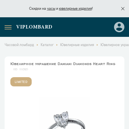
Скидки на
часы
и
ювелирные изделия
!
VIPLOMBARD
Скидки на
часы
и
ювелирные изделия
!
Часовой ломбард
Каталог
Ювелирные изделия
Ювелирное украш
Ювелирное украшение Damiani Diamonds Heart Ring
11132
LIMITED