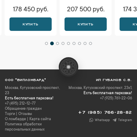
178 450 руб.
207 500 руб.
174 
КУПИТЬ
КУПИТЬ
К
ООО "ВИПЛОМБАРД"
ИП ГУБАНОВ С.В.
Москва
,
Кутузовский проспект,
Москва, Кутузовский проспект, 23к1,
23
Есть бесплатная парковка!
Есть бесплатная парковка!
+7 (925) 761-22-06
+7 (495) 212-12-77
Обращение граждан
+7 (985) 766-28-82
Торги
|
Отзывы
О ломбарде
|
Карта сайта
Whatsapp
Telegram
Политика обработки
персональных данных