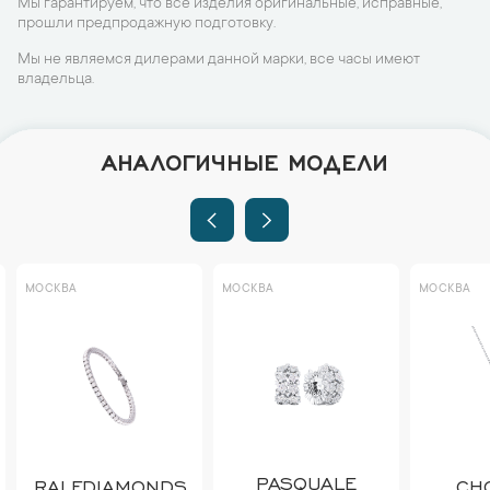
Мы гарантируем, что все изделия оригинальные, исправные,
прошли предпродажную подготовку.
Мы не являемся дилерами данной марки, все часы имеют
владельца.
АНАЛОГИЧНЫЕ МОДЕЛИ
МОСКВА
МОСКВА
МОСКВА
PASQUALE
RALFDIAMONDS
CH