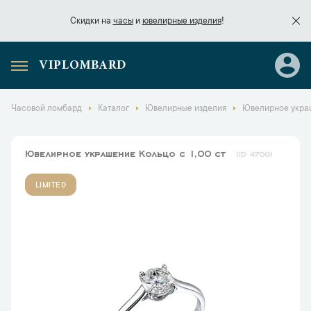
Скидки на
часы
и
ювелирные изделия
!
VIPLOMBARD
Скидки на
часы
и
ювелирные изделия
!
Часовой ломбард
Каталог
Ювелирные изделия
Ювелирное украш
Ювелирное украшение Кольцо с 1,00 ct
4700
LIMITED