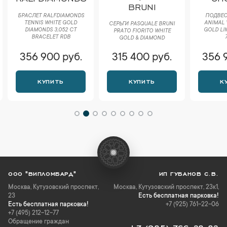
BRUNI
БРАСЛЕТ RALFDIAMONDS
ПОДВЕС
TENNIS WHITE GOLD
ANIMAL 
СЕРЬГИ PASQUALE BRUNI
DIAMONDS 3,052 CT
GOLD LI
РRАTО FIORITO WHITE
BRACELET RDB
GOLD & DIAMOND
356 900 руб.
315 400 руб.
356 
КУПИТЬ
КУПИТЬ
К
ООО "ВИПЛОМБАРД"
ИП ГУБАНОВ С.В.
Москва
,
Кутузовский проспект,
Москва, Кутузовский проспект, 23к1,
23
Есть бесплатная парковка!
Есть бесплатная парковка!
+7 (925) 761-22-06
+7 (495) 212-12-77
Обращение граждан
+7 (985) 766-28-82