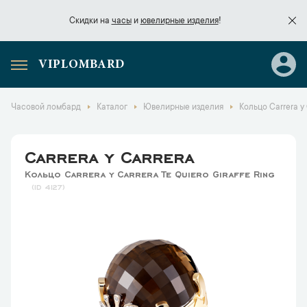
Скидки на
часы
и
ювелирные изделия
!
VIPLOMBARD
Скидки на
часы
и
ювелирные изделия
!
Часовой ломбард
Каталог
Ювелирные изделия
Кольцо Carrera y 
Carrera y Carrera
Кольцо Carrera y Carrera Te Quiero Giraffe Ring
4127