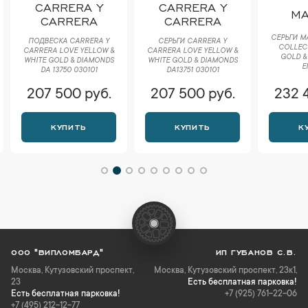
CARRERA Y
CARRERA Y
MA
CARRERA
CARRERA
СЕРЬГИ M
ПОДВЕСКА CARRERA Y
СЕРЬГИ CARRERA Y
COLLEC
CARRERA LOVE YELLOW &
CARRERA LOVE YELLOW &
GOLD &
WHITE GOLD & DIAMONDS
WHITE GOLD & DIAMONDS
E
DA 13750 030101
DA13751 030101
207 500 руб.
207 500 руб.
232 
КУПИТЬ
КУПИТЬ
К
ООО "ВИПЛОМБАРД"
ИП ГУБАНОВ С.В.
Москва
,
Кутузовский проспект,
Москва, Кутузовский проспект, 23к1,
23
Есть бесплатная парковка!
Есть бесплатная парковка!
+7 (925) 761-22-06
+7 (495) 212-12-77