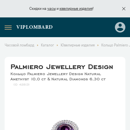
Скидки на
часы
и
ювелирные изделия
!
VIPLOMBARD
Скидки на
часы
и
ювелирные изделия
!
Часовой ломбард
Каталог
Ювелирные изделия
Кольцо Palmiero J
Palmiero Jewellery Design
Кольцо Palmiero Jewellery Design Natural
Amethyst 10,0 ct & Natural Diamonds 6,30 ct
42813