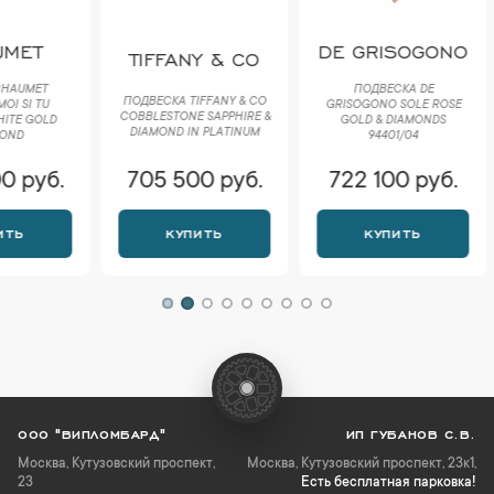
DE GRISOGONO
TIFFANY & CO
BV
ПОДВЕСКА DE
ПОДВЕСКА TIFFANY & CO
БРАСЛЕТ
GRISOGONO SOLE ROSE
COBBLESTONE SAPPHIRE &
GOLD & 
GOLD & DIAMONDS
DIAMOND IN PLATINUM
SIZ
94401/04
705 500 руб.
722 100 руб.
705 
КУПИТЬ
КУПИТЬ
К
ООО "ВИПЛОМБАРД"
ИП ГУБАНОВ С.В.
Москва
,
Кутузовский проспект,
Москва, Кутузовский проспект, 23к1,
23
Есть бесплатная парковка!