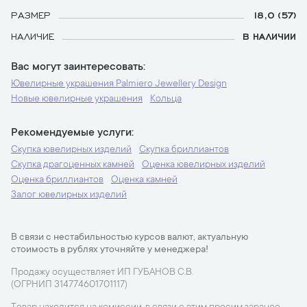
РАЗМЕР
18,0 (57)
НАЛИЧИЕ
В НАЛИЧИИ
Вас могут заинтересовать
Ювелирные украшения Palmiero Jewellery Design
Новые ювелирные украшения
Кольца
Рекомендуемые услуги
Скупка ювелирных изделий
Скупка бриллиантов
Скупка драгоценных камней
Оценка ювелирных изделий
Оценка бриллиантов
Оценка камней
Залог ювелирных изделий
В связи с нестабильностью курсов валют, актуальную
стоимость в рублях уточняйте у менеджера!
Продажу осуществляет ИП ГУБАНОВ С.В.
(ОГРНИП 314774601701117)