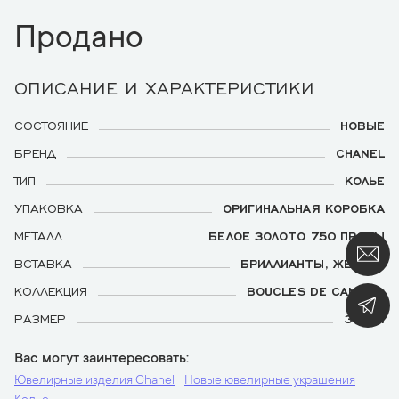
Продано
ОПИСАНИЕ И ХАРАКТЕРИСТИКИ
СОСТОЯНИЕ
НОВЫЕ
БРЕНД
CHANEL
ТИП
КОЛЬЕ
УПАКОВКА
ОРИГИНАЛЬНАЯ КОРОБКА
МЕТАЛЛ
БЕЛОЕ ЗОЛОТО 750 ПРОБЫ
ВСТАВКА
БРИЛЛИАНТЫ, ЖЕМЧУГ
КОЛЛЕКЦИЯ
BOUCLES DE CAMELIA
РАЗМЕР
38 СМ
Вас могут заинтересовать
Ювелирные изделия Chanel
Новые ювелирные украшения