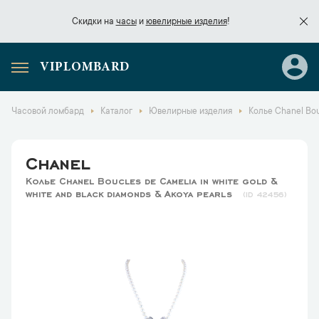
Скидки на
часы
и
ювелирные изделия
!
VIPLOMBARD
Скидки на
часы
и
ювелирные изделия
!
Часовой ломбард
Каталог
Ювелирные изделия
Колье Chanel Bouc
Chanel
Колье Chanel Boucles de Camelia in white gold &
white and black diamonds & Akoya pearls
42456