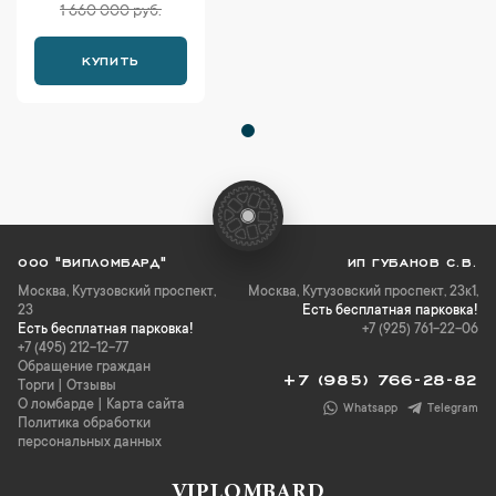
1 660 000 руб.
КУПИТЬ
ООО "ВИПЛОМБАРД"
ИП ГУБАНОВ С.В.
Москва
,
Кутузовский проспект,
Москва, Кутузовский проспект, 23к1,
23
Есть бесплатная парковка!
Есть бесплатная парковка!
+7 (925) 761-22-06
+7 (495) 212-12-77
Обращение граждан
+7 (985) 766-28-82
Торги
|
Отзывы
О ломбарде
|
Карта сайта
Whatsapp
Telegram
Политика обработки
персональных данных
VIPLOMBARD