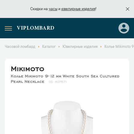
Скидки на
часы
и
ювелирные изделия
!
VIPLOMBARD
Скидки на
часы
и
ювелирные изделия
!
Часовой ломбард
Каталог
Ювелирные изделия
Колье Mikimoto 9
Mikimoto
Колье Mikimoto 9-12 mm White South Sea Cultured
Pearl Necklace
40767