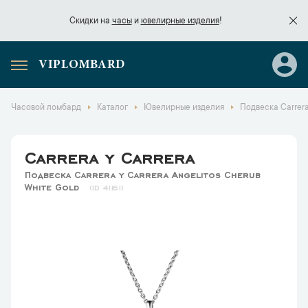
Скидки на
часы
и
ювелирные изделия
!
VIPLOMBARD
Скидки на
часы
и
ювелирные изделия
!
Часовой ломбард
Каталог
Ювелирные изделия
Подвеска Carrera
Carrera y Carrera
Подвеска Carrera y Carrera Angelitos Cherub
White Gold
41161