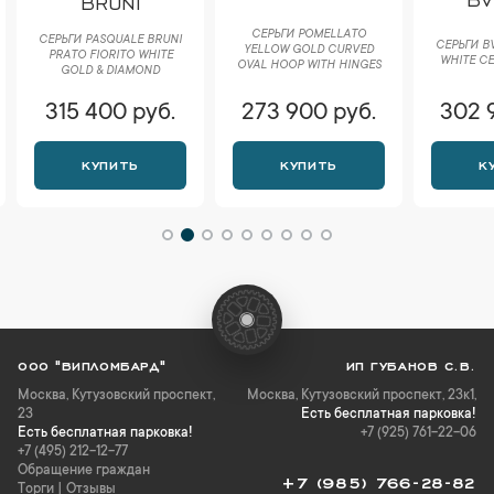
BRUNI
СЕРЬГИ POMELLATO
СЕРЬГИ PASQUALE BRUNI
СЕРЬГИ B
YELLOW GOLD CURVED
РRАTО FIORITO WHITE
WHITE CE
OVAL HOOP WITH HINGES
GOLD & DIAMOND
315 400 руб.
273 900 руб.
302 
КУПИТЬ
КУПИТЬ
К
ООО "ВИПЛОМБАРД"
ИП ГУБАНОВ С.В.
Москва
,
Кутузовский проспект,
Москва, Кутузовский проспект, 23к1,
23
Есть бесплатная парковка!
Есть бесплатная парковка!
+7 (925) 761-22-06
+7 (495) 212-12-77
Обращение граждан
+7 (985) 766-28-82
Торги
|
Отзывы