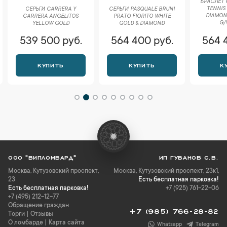
БРАСЛЕТ 
TENNIS
СЕРЬГИ CARRERA Y
СЕРЬГИ PASQUALE BRUNI
DIAMOND
CARRERA ANGELITOS
РRАTО FIORITO WHITE
G/
YELLOW GOLD
GOLD & DIAMOND
539 500 руб.
564 400 руб.
564 
КУПИТЬ
КУПИТЬ
К
ООО "ВИПЛОМБАРД"
ИП ГУБАНОВ С.В.
Москва
,
Кутузовский проспект,
Москва, Кутузовский проспект, 23к1,
23
Есть бесплатная парковка!
Есть бесплатная парковка!
+7 (925) 761-22-06
+7 (495) 212-12-77
Обращение граждан
+7 (985) 766-28-82
Торги
|
Отзывы
О ломбарде
|
Карта сайта
Whatsapp
Telegram