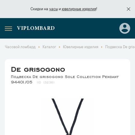
Скидки на
часы
и
ювелирные изделия
!
VIPLOMBARD
Скидки на
часы
и
ювелирные изделия
!
Часовой ломбард
Каталог
Ювелирные изделия
Подвеска De gris
De grisogono
Подвеска De grisogono Sole Collection Pendant
94401/05
13236