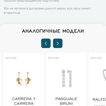
прошли предпродажную подготовку.
Мы не являемся дилерами данной марки, все часы имеют
владельца.
АНАЛОГИЧНЫЕ МОДЕЛИ
МОСКВА
МОСКВА
МОСКВА
CARRERA Y
PASQUALE
RALF
CARRERA
BRUNI