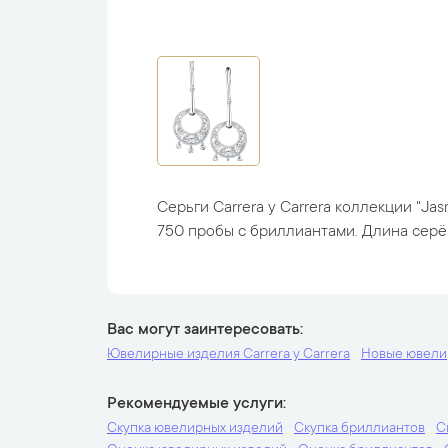
Серьги Carrera y Carrera коллекции "Jas
750 пробы с бриллиантами. Длина серёг -
Вас могут заинтересовать
Ювелирные изделия Carrera y Carrera
Новые ювели
Рекомендуемые услуги
Скупка ювелирных изделий
Скупка бриллиантов
С