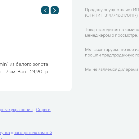
Продажу осуществляет ИП
(ОГРНИП 314774601701117)
Товар находится на комисс
менеджером о просмотре.
Мы гарантируем, что все и
прошли предпродажную по
min" из белого золота
Мы не являемся дилерами 
 7 см. Вес - 24,90 гр.
рные украшения
Серьги
купка драгоценных камней