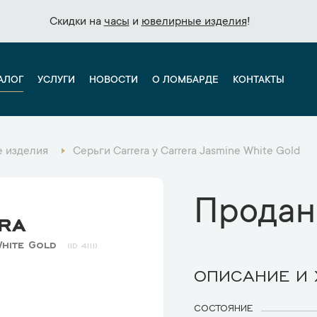
Скидки на
Скидки на
часы
часы
и
и
ювелирные изделия
ювелирные изделия
!
!
АЛОГ
УСЛУГИ
НОВОСТИ
О ЛОМБАРДЕ
КОНТАКТЫ
 изделия
Серьги Carrera y Carrera Jasmine White Gold
Продан
ra
White Gold
4111
ОПИСАНИЕ И
СОСТОЯНИЕ