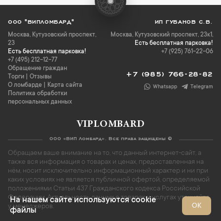
ООО "ВИПЛОМБАРД"
ИП ГУБАНОВ С.В.
Москва
,
Кутузовский проспект,
Москва, Кутузовский проспект, 23к1,
23
Есть бесплатная парковка!
Есть бесплатная парковка!
+7 (925) 761-22-06
+7 (495) 212-12-77
Обращение граждан
+7 (985) 766-28-82
Торги
|
Отзывы
О ломбарде
|
Карта сайта
Whatsapp
Telegram
Политика обработки
персональных данных
VIPLOMBARD
ООО «ВИП Ломбард». Все права защищены ©
Обращаем ваше внимание на то, что данный интернет-сайт, а
также вся информация о товарах и ценах, предоставленная на
нём, носит исключительно информационный характер и ни при
каких условиях не является публичной офертой, определяемой
положениями Статьи 437 Гражданского кодекса Российской
Федерации. Актуальность данных о товарах и услугах уточняйте
На нашем сайте используются cookie
ОК
у менеджеров.
файлы