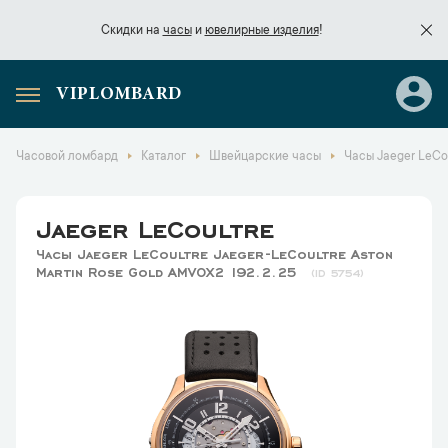
Скидки на
часы
и
ювелирные изделия
!
VIPLOMBARD
Скидки на
часы
и
ювелирные изделия
!
Часовой ломбард
Каталог
Швейцарские часы
Часы Jaeger LeCou
Jaeger LeCoultre
Часы Jaeger LeCoultre Jaeger-LeCoultre Aston
Martin Rose Gold AMVOX2 192.2.25
5754