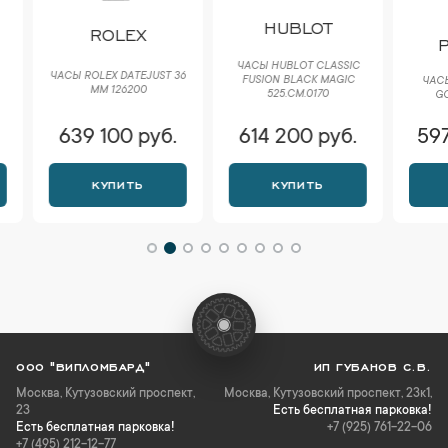
P
HUBLOT
ROLEX
PH
ЧАСЫ HUBLOT CLASSIC
ЧАСЫ ROLEX DATEJUST 36
FUSION BLACK MAGIC
ЧАСЫ PA
ММ 126200
525.CM.0170
GOND
639 100 руб.
614 200 руб.
597 
КУПИТЬ
КУПИТЬ
К
ООО "ВИПЛОМБАРД"
ИП ГУБАНОВ С.В.
Москва
,
Кутузовский проспект,
Москва, Кутузовский проспект, 23к1,
23
Есть бесплатная парковка!
Есть бесплатная парковка!
+7 (925) 761-22-06
+7 (495) 212-12-77