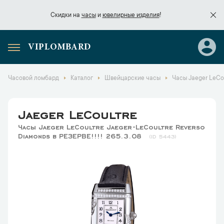
Скидки на
часы
и
ювелирные изделия
!
VIPLOMBARD
Скидки на
часы
и
ювелирные изделия
!
Часовой ломбард
Каталог
Швейцарские часы
Часы Jaeger LeCou
Jaeger LeCoultre
Часы Jaeger LeCoultre Jaeger-LeCoultre Reverso
Diamonds в РЕЗЕРВЕ!!!! 265.3.08
5443