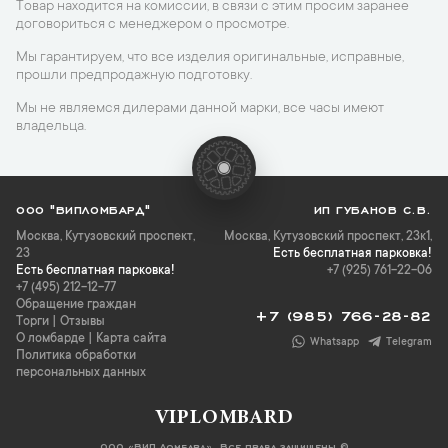
Товар находится на комиссии, в связи с этим просим заранее
договориться с менеджером о просмотре.
Мы гарантируем, что все изделия оригинальные, исправные,
прошли предпродажную подготовку.
Мы не являемся дилерами данной марки, все часы имеют
владельца.
ООО "ВИПЛОМБАРД"
ИП ГУБАНОВ С.В.
Москва
,
Кутузовский проспект,
Москва, Кутузовский проспект, 23к1,
23
Есть бесплатная парковка!
Есть бесплатная парковка!
+7 (925) 761-22-06
+7 (495) 212-12-77
Обращение граждан
+7 (985) 766-28-82
Торги
|
Отзывы
О ломбарде
|
Карта сайта
Whatsapp
Telegram
Политика обработки
персональных данных
VIPLOMBARD
ООО «ВИП Ломбард». Все права защищены ©