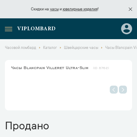
Скидки на
часы
и
ювелирные изделия
!
VIPLOMBARD
Скидки на
часы
и
ювелирные изделия
!
Часовой ломбард
Каталог
Швейцарские часы
Часы Blancpain Vil
Часы Blancpain Villeret Ultra-Slim
8762
Продано