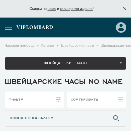
Скидки на
часы
и
ювелирные изделия
!
VIPLOMBARD
Скидки на
часы
и
ювелирные изделия
!
Часовой ломбард
Каталог
Швейцарские часы
Швейцарские час
ШВЕЙЦАРСКИЕ ЧАСЫ
ШВЕЙЦАРСКИЕ ЧАСЫ NO NAME
ФИЛЬТР
СОРТИРОВАТЬ