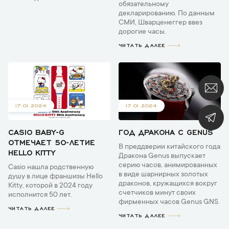
обязательному
декларированию. По данным
СМИ, Шварценеггер ввез
дорогие часы.
ЧИТАТЬ ДАЛЕЕ
17.01.2024
17.01.2024
CASIO BABY-G
ГОД ДРАКОНА С GENUS
ОТМЕЧАЕТ 50-ЛЕТИЕ
В преддверии китайского года
HELLO KITTY
Дракона Genus выпускает
серию часов, анимированных
Casio нашла родственную
в виде шарнирных золотых
душу в лице франшизы Hello
драконов, кружащихся вокруг
Kitty, которой в 2024 году
счетчиков минут своих
исполнится 50 лет.
фирменных часов Genus GNS.
ЧИТАТЬ ДАЛЕЕ
ЧИТАТЬ ДАЛЕЕ