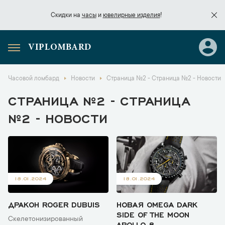
Скидки на
часы
и
ювелирные изделия
!
VIPLOMBARD
Скидки на
часы
и
ювелирные изделия
!
Часовой ломбард
Новости
Страница №2 - Страница №2 - Новости
СТРАНИЦА №2 - СТРАНИЦА
№2 - НОВОСТИ
18.01.2024
18.01.2024
ДРАКОН ROGER DUBUIS
НОВАЯ OMEGA DARK
SIDE OF THE MOON
Cкелетонизированный
APOLLO 8