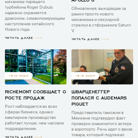
механизм парящего
турбийона Roger Dubuis
Обновления, выходящие за
надежно охраняется
рамки просто нового
драконом, символизирующим
механизма и секундной
наступление китайского
стрелки в стформеиле Saturn
Нового года.
V.
ЧИТАТЬ ДАЛЕЕ
ЧИТАТЬ ДАЛЕЕ
18.01.2024
18.01.2024
RICHEMONT СООБЩАЕТ О
ШВАРЦЕНЕГГЕР
РОСТЕ ПРОДАЖ
ПОПАЛСЯ С AUDEMARS
PIGUET
Рост наблюдается во всех
сферах бизнеса, однако
Представитель таможни в
ювелирное производство
Мюнхене подтвердил факт
работает лучше, чем часовое
проверки знаменитого актера
подразделение.
в аэропорту. Речь идет о ввозе
товара, который подлежал
ЧИТАТЬ ДАЛЕЕ