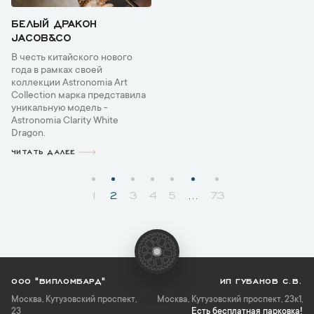
БЕЛЫЙ ДРАКОН
JACOB&CO
В честь китайского нового
года в рамках своей
коллекции Astronomia Art
Collection марка представила
уникальную модель -
Astronomia Clarity White
Dragon.
ЧИТАТЬ ДАЛЕЕ
1
2
3
4
5
...
73
ООО "ВИПЛОМБАРД"
ИП ГУБАНОВ С.В.
Москва
,
Кутузовский проспект,
Москва, Кутузовский проспект, 23к1,
23
Есть бесплатная парковка!