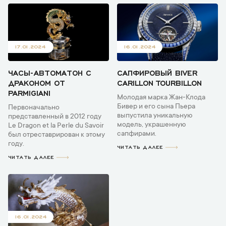
17.01.2024
16.01.2024
ЧАСЫ-АВТОМАТОН С
САПФИРОВЫЙ BIVER
ДРАКОНОМ ОТ
CARILLON TOURBILLON
PARMIGIANI
Молодая марка Жан-Клода
Бивер и его сына Пьера
Первоначально
выпустила уникальную
представленный в 2012 году
модель, украшенную
Le Dragon et la Perle du Savoir
сапфирами.
был отреставрирован к этому
году.
ЧИТАТЬ ДАЛЕЕ
ЧИТАТЬ ДАЛЕЕ
16.01.2024