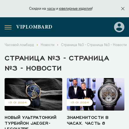
Скидки на
часы
и
ювелирные изделия
!
VIPLOMBARD
Скидки на
часы
и
ювелирные изделия
!
Часовой ломбард
Новости
Страница №3 - Страница №3 - Новости
СТРАНИЦА №3 - СТРАНИЦА
№3 - НОВОСТИ
15.01.2024
15.01.2024
НОВЫЙ УЛЬТРАТОНКИЙ
ЗНАМЕНИТОСТИ В
ТУРБИЙОН JAEGER-
ЧАСАХ. ЧАСТЬ 8
LECOULTRE