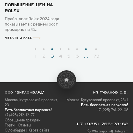
ПОВЫШЕНИЕ ЦЕН НА
ROLEX
Прайс-лист Rolex 2024 года
показывает в среднем рост
примерно на 4%.
ЧИТАТЬ ДАЛЕЕ
1
2
3
4
5
6
...
73
ООО "ВИПЛОМБАРД"
ИП ГУБАНОВ С.В.
Москва
,
Кутузовский проспект,
Москва, Кутузовский проспект, 23к1,
23
Есть бесплатная парковка!
Есть бесплатная парковка!
+7 (925) 761-22-06
+7 (495) 212-12-77
Обращение граждан
+7 (985) 766-28-82
Торги
|
Отзывы
О ломбарде
|
Карта сайта
Whatsapp
Telegram