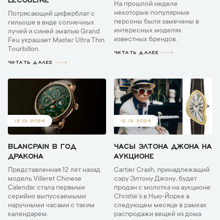
На прошлой неделе
некоторые популярные
Потрясающий циферблат с
персоны были замечены в
гильоше в виде солнечных
интересных моделях
лучей и синей эмалью Grand
известных брендов.
Feu украшает Master Ultra Thin
Tourbillon.
ЧИТАТЬ ДАЛЕЕ
ЧИТАТЬ ДАЛЕЕ
12.01.2024
12.01.2024
BLANCPAIN В ГОД
ЧАСЫ ЭЛТОНА ДЖОНА НА
ДРАКОНА
АУКЦИОНЕ
Представленная 12 лет назад
Cartier Crash, принадлежащий
модель Villeret Chinese
сэру Элтону Джону, будет
Calendar стала первыми
продан с молотка на аукционе
серийно выпускаемыми
Christie’s в Нью-Йорке в
наручными часами с таким
следующем месяце в рамках
календарем.
распродажи вещей из дома