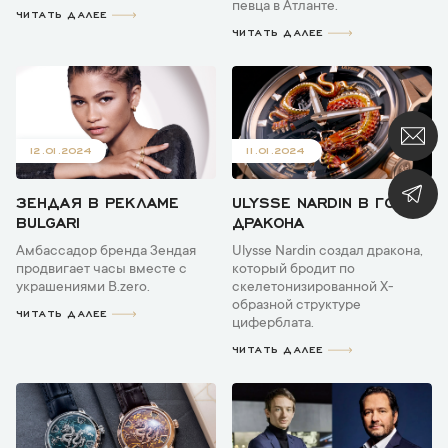
певца в Атланте.
ЧИТАТЬ ДАЛЕЕ
ЧИТАТЬ ДАЛЕЕ
12.01.2024
11.01.2024
ЗЕНДАЯ В РЕКЛАМЕ
ULYSSE NARDIN В ГОД
BULGARI
ДРАКОНА
Амбассадор бренда Зендая
Ulysse Nardin создал дракона,
продвигает часы вместе с
который бродит по
украшениями B.zero.
скелетонизированной X-
образной структуре
ЧИТАТЬ ДАЛЕЕ
циферблата.
ЧИТАТЬ ДАЛЕЕ