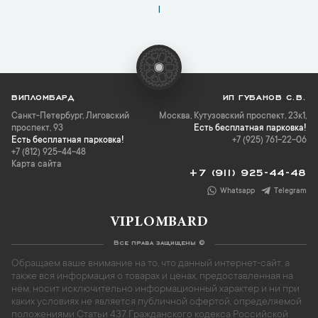
1
ВИПЛОМБАРД
ИП ГУБАНОВ С.В.
Санкт-Петербург
,
Лиговский
Москва, Кутузовский проспект, 23к1,
проспект, 93
Есть бесплатная парковка!
Есть бесплатная парковка!
+7 (925) 761-22-06
+7 (812) 925-44-48
Карта сайта
+7 (911) 925-44-48
Whatsapp
Telegram
VIPLOMBARD
Все права защищены ©
Обращаем ваше внимание на то, что данный интернет-сайт, а
также вся информация о товарах и ценах, предоставленная на
нём, носит исключительно информационный характер и ни при
каких условиях не является публичной офертой, определяемой
положениями Статьи 437 Гражданского кодекса Российской