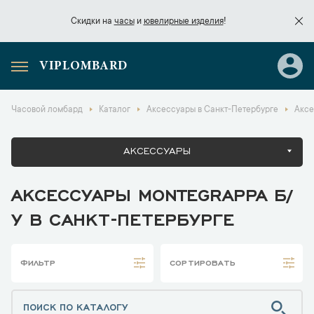
Скидки на
часы
и
ювелирные изделия
!
VIPLOMBARD
Скидки на
часы
и
ювелирные изделия
!
Часовой ломбард
Каталог
Аксессуары в Санкт-Петербурге
Аксе
АКСЕССУАРЫ
АКСЕССУАРЫ MONTEGRAPPA Б/
У В САНКТ-ПЕТЕРБУРГЕ
ФИЛЬТР
СОРТИРОВАТЬ