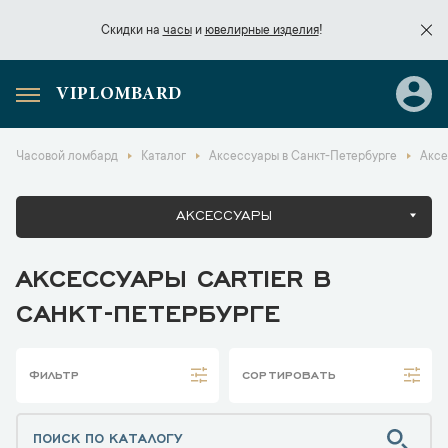
Скидки на
часы
и
ювелирные изделия
!
VIPLOMBARD
Скидки на
часы
и
ювелирные изделия
!
Часовой ломбард
Каталог
Аксессуары в Санкт-Петербурге
Аксе
АКСЕССУАРЫ
АКСЕССУАРЫ CARTIER В
САНКТ-ПЕТЕРБУРГЕ
ФИЛЬТР
СОРТИРОВАТЬ