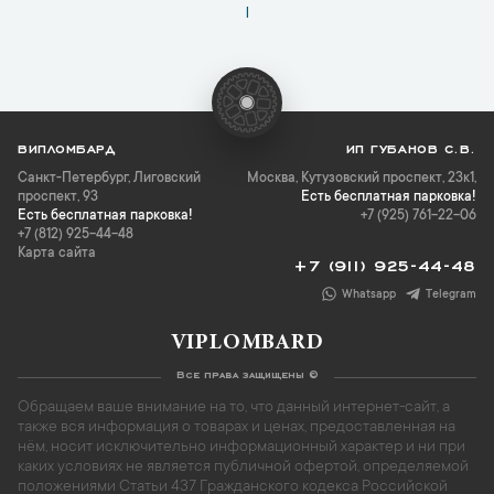
1
ВИПЛОМБАРД
ИП ГУБАНОВ С.В.
Санкт-Петербург
,
Лиговский
Москва, Кутузовский проспект, 23к1,
проспект, 93
Есть бесплатная парковка!
Есть бесплатная парковка!
+7 (925) 761-22-06
+7 (812) 925-44-48
Карта сайта
+7 (911) 925-44-48
Whatsapp
Telegram
VIPLOMBARD
Все права защищены ©
Обращаем ваше внимание на то, что данный интернет-сайт, а
также вся информация о товарах и ценах, предоставленная на
нём, носит исключительно информационный характер и ни при
каких условиях не является публичной офертой, определяемой
положениями Статьи 437 Гражданского кодекса Российской