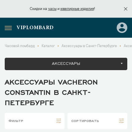
Скидки на
часы
и
ювелирные изделия
!
VIPLOMBARD
Скидки на
часы
и
ювелирные изделия
!
Часовой ломбард
Каталог
Аксессуары в Санкт-Петербурге
Аксе
АКСЕССУАРЫ
АКСЕССУАРЫ VACHERON
CONSTANTIN В САНКТ-
ПЕТЕРБУРГЕ
ФИЛЬТР
СОРТИРОВАТЬ