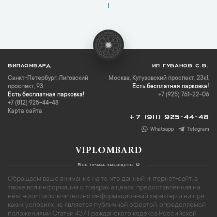
1
ВИПЛОМБАРД
ИП ГУБАНОВ С.В.
Санкт-Петербург
,
Лиговский
Москва, Кутузовский проспект, 23к1,
проспект, 93
Есть бесплатная парковка!
Есть бесплатная парковка!
+7 (925) 761-22-06
+7 (812) 925-44-48
Карта сайта
+7 (911) 925-44-48
Whatsapp
Telegram
VIPLOMBARD
Все права защищены ©
Обращаем ваше внимание на то, что данный интернет-сайт, а
также вся информация о товарах и ценах, предоставленная на
нём, носит исключительно информационный характер и ни при
каких условиях не является публичной офертой, определяемой
положениями Статьи 437 Гражданского кодекса Российской