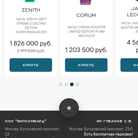
J
ZENITH
LEC
CORUM
ЧАСЫ ZENITH DEFY
ЧАСЫ JAE
XTREME E SECOND
ЧАСЫ CORUM ROOSTER
MASTER MI
EDITION
LIMITED EDITION 41 MM
15
10.9101.9004/60.I310
982.202.69
4 5
1 826 000 руб.
1 203 500 руб.
2 199 500 руб.
КУПИТЬ
КУПИТЬ
К
ООО "ВИПЛОМБАРД"
ИП ГУБАНОВ С.В.
Москва
,
Кутузовский проспект,
Москва, Кутузовский проспект, 23к1,
23
Есть бесплатная парковка!