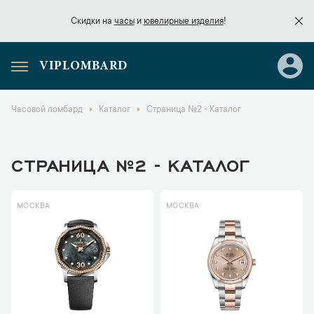
Скидки на
часы
и
ювелирные изделия
!
VIPLOMBARD
Скидки на
часы
и
ювелирные изделия
!
Часовой ломбард
Каталог
Страница №2 - Каталог
СТРАНИЦА №2 - КАТАЛОГ
МОСКВА
МОСКВА