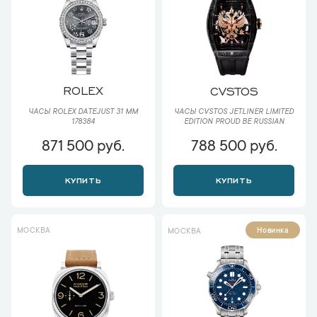
ROLEX
CVSTOS
ЧАСЫ ROLEX DATEJUST 31 ММ
ЧАСЫ CVSTOS JETLINER LIMITED
178384
EDITION PROUD BE RUSSIAN
871 500 руб.
788 500 руб.
КУПИТЬ
КУПИТЬ
МОСКВА
Новинка
МОСКВА