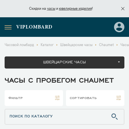
Скидки на
часы
и
ювелирные изделия
!
VIPLOMBARD
Скидки на
часы
и
ювелирные изделия
!
Часовой ломбард
Каталог
Швейцарские часы
Chaumet
Часы
ШВЕЙЦАРСКИЕ ЧАСЫ
ЧАСЫ С ПРОБЕГОМ CHAUMET
ФИЛЬТР
СОРТИРОВАТЬ