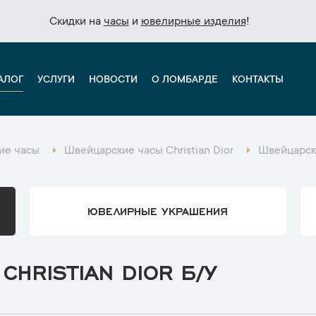
Скидки на
Скидки на
часы
часы
и
и
ювелирные изделия
ювелирные изделия
!
!
АЛОГ
УСЛУГИ
НОВОСТИ
О ЛОМБАРДЕ
КОНТАКТЫ
ие часы
Швейцарские часы Christian Dior
Швейцарски
ЮВЕЛИРНЫЕ УКРАШЕНИЯ
HRISTIAN DIOR Б/У