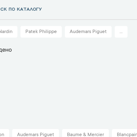
Nardin
Patek Philippe
Audemars Piguet
...
дено
on
Audemars Piguet
Baume & Mercier
Blancpai