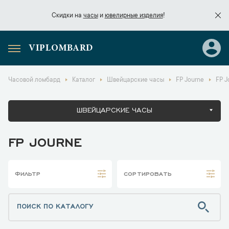
Скидки на
часы
и
ювелирные изделия
!
VIPLOMBARD
Скидки на
часы
и
ювелирные изделия
!
Часовой ломбард
Каталог
Швейцарские часы
FP Journe
FP J
ШВЕЙЦАРСКИЕ ЧАСЫ
FP JOURNE
ФИЛЬТР
СОРТИРОВАТЬ