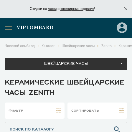
Скидки на
часы
и
ювелирные изделия
!
VIPLOMBARD
Скидки на
часы
и
ювелирные изделия
!
Часовой ломбард
Каталог
Швейцарские часы
Zenith
Керамич
ШВЕЙЦАРСКИЕ ЧАСЫ
КЕРАМИЧЕСКИЕ ШВЕЙЦАРСКИЕ
ЧАСЫ ZENITH
ФИЛЬТР
СОРТИРОВАТЬ