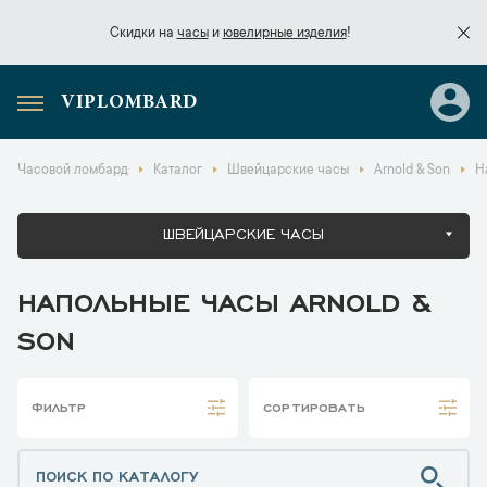
Скидки на
часы
и
ювелирные изделия
!
VIPLOMBARD
Скидки на
часы
и
ювелирные изделия
!
Часовой ломбард
Каталог
Швейцарские часы
Arnold & Son
Н
ШВЕЙЦАРСКИЕ ЧАСЫ
НАПОЛЬНЫЕ ЧАСЫ ARNOLD &
SON
ФИЛЬТР
СОРТИРОВАТЬ