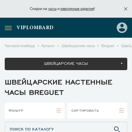
Скидки на
часы
и
ювелирные изделия
!
VIPLOMBARD
Скидки на
часы
и
ювелирные изделия
!
Часовой ломбард
Каталог
Швейцарские часы
Breguet
Швейц
ШВЕЙЦАРСКИЕ ЧАСЫ
ШВЕЙЦАРСКИЕ НАСТЕННЫЕ
ЧАСЫ BREGUET
ФИЛЬТР
СОРТИРОВАТЬ