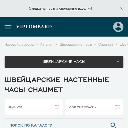
Скидки на
часы
и
ювелирные изделия
!
VIPLOMBARD
Скидки на
часы
и
ювелирные изделия
!
Часовой ломбард
Каталог
Швейцарские часы
Chaumet
Швей
ШВЕЙЦАРСКИЕ ЧАСЫ
ШВЕЙЦАРСКИЕ НАСТЕННЫЕ
ЧАСЫ CHAUMET
ФИЛЬТР
СОРТИРОВАТЬ