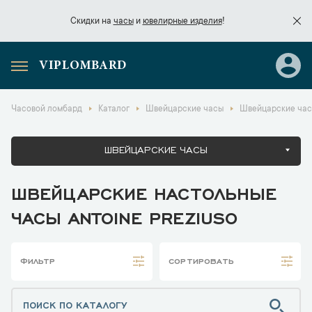
Скидки на
часы
и
ювелирные изделия
!
VIPLOMBARD
Скидки на
часы
и
ювелирные изделия
!
Часовой ломбард
Каталог
Швейцарские часы
Швейцарские часы
ШВЕЙЦАРСКИЕ ЧАСЫ
ШВЕЙЦАРСКИЕ НАСТОЛЬНЫЕ
ЧАСЫ ANTOINE PREZIUSO
ФИЛЬТР
СОРТИРОВАТЬ