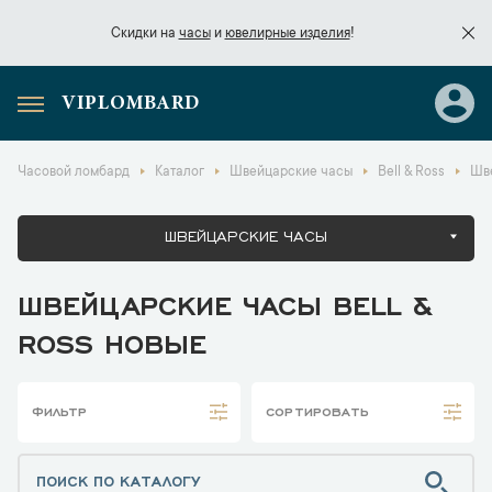
Скидки на
часы
и
ювелирные изделия
!
VIPLOMBARD
Скидки на
часы
и
ювелирные изделия
!
Часовой ломбард
Каталог
Швейцарские часы
Bell & Ross
Шве
ШВЕЙЦАРСКИЕ ЧАСЫ
ШВЕЙЦАРСКИЕ ЧАСЫ BELL &
ROSS НОВЫЕ
ФИЛЬТР
СОРТИРОВАТЬ