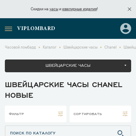
Скидки на
часы
и
ювелирные изделия
!
VIPLOMBARD
Скидки на
часы
и
ювелирные изделия
!
Часовой ломбард
Каталог
Швейцарские часы
Chanel
Швейца
ШВЕЙЦАРСКИЕ ЧАСЫ
ШВЕЙЦАРСКИЕ ЧАСЫ CHANEL
НОВЫЕ
ФИЛЬТР
СОРТИРОВАТЬ