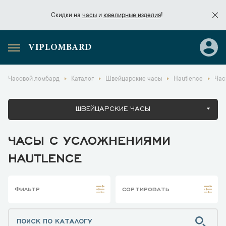
Скидки на
часы
и
ювелирные изделия
!
VIPLOMBARD
Скидки на
часы
и
ювелирные изделия
!
Часовой ломбард
Каталог
Швейцарские часы
Hautlence
Час
ШВЕЙЦАРСКИЕ ЧАСЫ
ЧАСЫ С УСЛОЖНЕНИЯМИ
HAUTLENCE
ФИЛЬТР
СОРТИРОВАТЬ