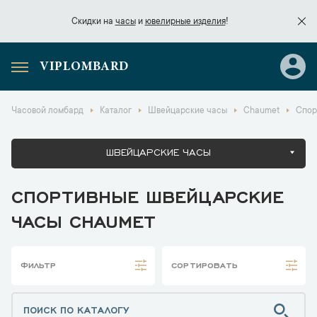
Скидки на
часы
и
ювелирные изделия
!
VIPLOMBARD
Скидки на
часы
и
ювелирные изделия
!
Часовой ломбард
Каталог
Швейцарские часы
Chaumet
Спор
ШВЕЙЦАРСКИЕ ЧАСЫ
СПОРТИВНЫЕ ШВЕЙЦАРСКИЕ
ЧАСЫ CHAUMET
ФИЛЬТР
СОРТИРОВАТЬ