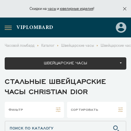
Скидки на
часы
и
ювелирные изделия
!
VIPLOMBARD
Скидки на
часы
и
ювелирные изделия
!
Часовой ломбард
Каталог
Швейцарские часы
Швейцарские часы
ШВЕЙЦАРСКИЕ ЧАСЫ
СТАЛЬНЫЕ ШВЕЙЦАРСКИЕ
ЧАСЫ CHRISTIAN DIOR
ФИЛЬТР
СОРТИРОВАТЬ