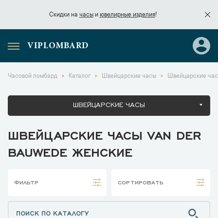
Скидки на
часы
и
ювелирные изделия
!
VIPLOMBARD
Скидки на
часы
и
ювелирные изделия
!
Часовой ломбард
Каталог
Швейцарские часы
Швейцарские час
ШВЕЙЦАРСКИЕ ЧАСЫ
ШВЕЙЦАРСКИЕ ЧАСЫ VAN DER
BAUWEDE ЖЕНСКИЕ
ФИЛЬТР
СОРТИРОВАТЬ