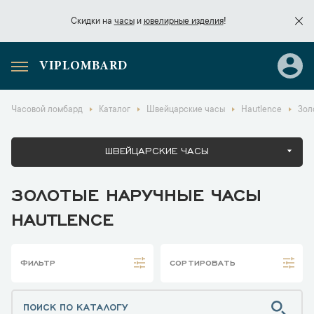
Скидки на
часы
и
ювелирные изделия
!
VIPLOMBARD
Скидки на
часы
и
ювелирные изделия
!
Часовой ломбард
Каталог
Швейцарские часы
Hautlence
Зол
ШВЕЙЦАРСКИЕ ЧАСЫ
ЗОЛОТЫЕ НАРУЧНЫЕ ЧАСЫ
HAUTLENCE
ФИЛЬТР
СОРТИРОВАТЬ