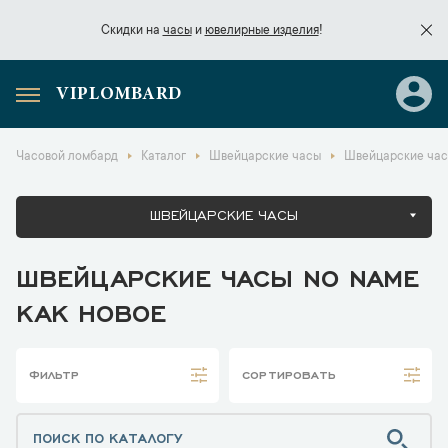
Скидки на
часы
и
ювелирные изделия
!
VIPLOMBARD
Скидки на
часы
и
ювелирные изделия
!
Часовой ломбард
Каталог
Швейцарские часы
Швейцарские час
ШВЕЙЦАРСКИЕ ЧАСЫ
ШВЕЙЦАРСКИЕ ЧАСЫ NO NAME
КАК НОВОЕ
ФИЛЬТР
СОРТИРОВАТЬ