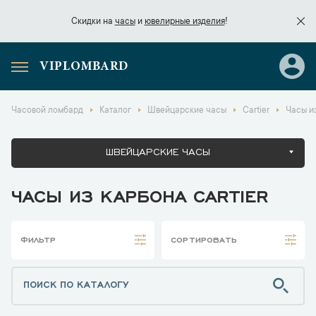
Скидки на
часы
и
ювелирные изделия
!
VIPLOMBARD
Скидки на
часы
и
ювелирные изделия
!
Часовой ломбард
Каталог
Швейцарские часы
Cartier
Часы из
ШВЕЙЦАРСКИЕ ЧАСЫ
ЧАСЫ ИЗ КАРБОНА CARTIER
ФИЛЬТР
СОРТИРОВАТЬ