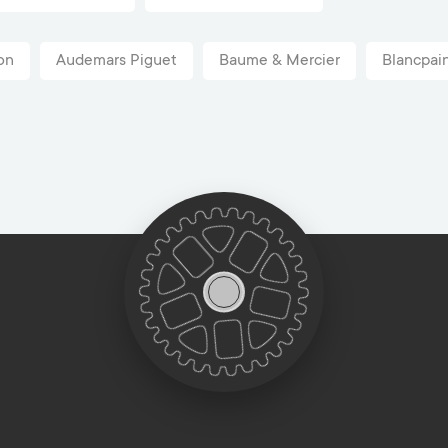
on
Audemars Piguet
Baume & Mercier
Blancpai