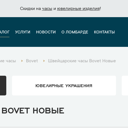
Скидки на
Скидки на
часы
часы
и
и
ювелирные изделия
ювелирные изделия
!
!
АЛОГ
УСЛУГИ
НОВОСТИ
О ЛОМБАРДЕ
КОНТАКТЫ
ие часы
Bovet
Швейцарские часы Bovet Новые
ЮВЕЛИРНЫЕ УКРАШЕНИЯ
 BOVET НОВЫЕ